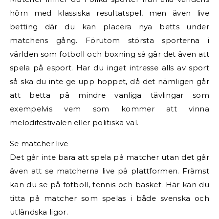
hörn med klassiska resultatspel, men även live
betting där du kan placera nya betts under
matchens gång. Förutom största sporterna i
världen som fotboll och boxning så går det även att
spela på esport. Har du inget intresse alls av sport
så ska du inte ge upp hoppet, då det nämligen går
att betta på mindre vanliga tävlingar som
exempelvis vem som kommer att vinna
melodifestivalen eller politiska val.
Se matcher live
Det går inte bara att spela på matcher utan det går
även att se matcherna live på plattformen. Främst
kan du se på fotboll, tennis och basket. Här kan du
titta på matcher som spelas i både svenska och
utländska ligor.