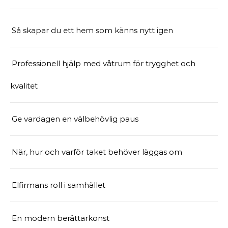
Så skapar du ett hem som känns nytt igen
Professionell hjälp med våtrum för trygghet och
kvalitet
Ge vardagen en välbehövlig paus
När, hur och varför taket behöver läggas om
Elfirmans roll i samhället
En modern berättarkonst