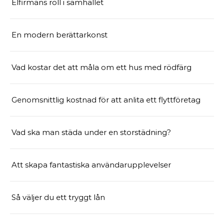
Elfirmans roll i samhället
En modern berättarkonst
Vad kostar det att måla om ett hus med rödfärg
Genomsnittlig kostnad för att anlita ett flyttföretag
Vad ska man städa under en storstädning?
Att skapa fantastiska användarupplevelser
Så väljer du ett tryggt lån