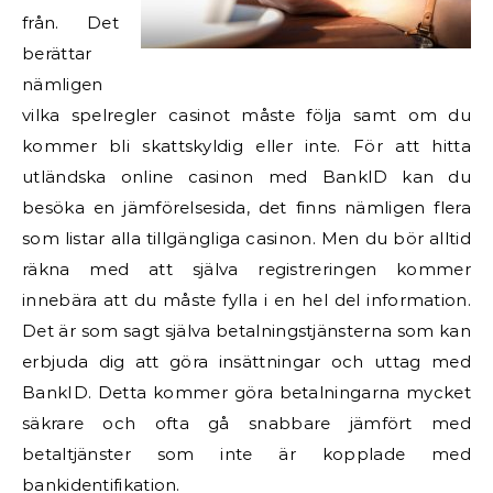
från. Det
berättar
nämligen
vilka spelregler casinot måste följa samt om du
kommer bli skattskyldig eller inte. För att hitta
utländska online casinon med BankID kan du
besöka en jämförelsesida, det finns nämligen flera
som listar alla tillgängliga casinon. Men du bör alltid
räkna med att själva registreringen kommer
innebära att du måste fylla i en hel del information.
Det är som sagt själva betalningstjänsterna som kan
erbjuda dig att göra insättningar och uttag med
BankID. Detta kommer göra betalningarna mycket
säkrare och ofta gå snabbare jämfört med
betaltjänster som inte är kopplade med
bankidentifikation.